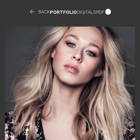


BACK
PORTFOLIO
DIGITALS
PDF