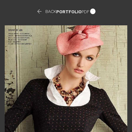


BACK
PORTFOLIO
PDF